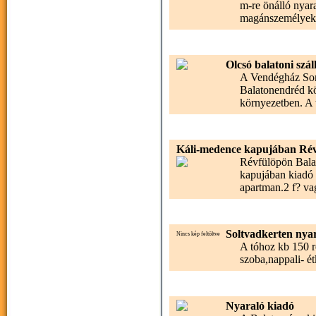
m-re önálló nyar
magánszemélyekn
Olcsó balatoni szál
A Vendégház Som
Balatonendréd kö
környezetben. A 
Káli-medence kapujában Rév
Révfülöpön Balat
kapujában kiadó 
apartman.2 f? vag
Soltvadkerten nya
Nincs kép feltöltve
A tóhoz kb 150 re
szoba,nappali- ét
Nyaraló kiadó