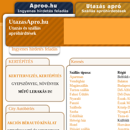
UtazasApro.hu
Utazás és szállás
apróhirdtések
Ingyenes hirdetés feladás
KERTÉPÍTÉS
Keresés
Szállás típusa:
Régió
KERTTERVEZÉS, KERTÉPÍTÉS
Apartman
Belföldi 
Vendégház
Balaton
GYEPSZŐNYEG, NÖVÉNYEK
Magánszállás
Budapest
Turista szállás
Dél-Alfö
MŰFŰ LERAKÁS IS!
Falusi Üdülés
Dél-Dun
Nyaraló
Észak-Al
Panzió
Észak M
Szálloda
Közép-D
City Autóbérlés
Szoba
Nyugat-
Üdülőház
Tisza-tó
Hétvégi ház
Külföldi
AKCIÓS BÉRAUTÓ KÍNÁLAT
Hotel
Horvátor
Ifjúsági szállás
Ausztria