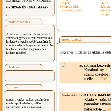
SZEMÉLYAUTÓ ÉS MIKROBUSZ
Kemping
Erdély
Belvárosi szállás
Szlováki
GYORSAN ÉS RUGALMASAN!
Hegyvidéki szállás
más Euró
Európán 
Hirdetés feladás
Az oldalon a hirdetés feladás mindenki
számára ingyenes. Kérjük válassza ki a
Apróhirdetések
hirdetésére legjellemzőbb kategóriát és
csak oda adja fel ingyenes hirdetését. Ne
felejtse el emailban megerősíteni a
Ingyenes hirdetés az aktuális old
hirdetés feladást!
apartman közvetle
Hirdetés
Kínálunk nyaraló 
strand közelében,
mellett. ...
Továb
Címkék
KIADÓ Alsóörs kül
Nincs kép feltöltve
Kiadó Alsóörs kült
utazás, nyaralás, szállás, apróhirdetés,
utazási apróhirdetések, szállás
panorámás nyaral
apróhirdetés, üdülés, nyaralás
hálószob� ...
To