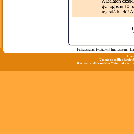
A Balaton északi
gyalogosan 10 pe
nyaraló kiadó! A
1
A
Felhasználási feltételek
|
Impresszum
|
Li
Utaz
Utazás és szállás hirdet
Készítette: AlfaWeb.hu
Weboldal készíté