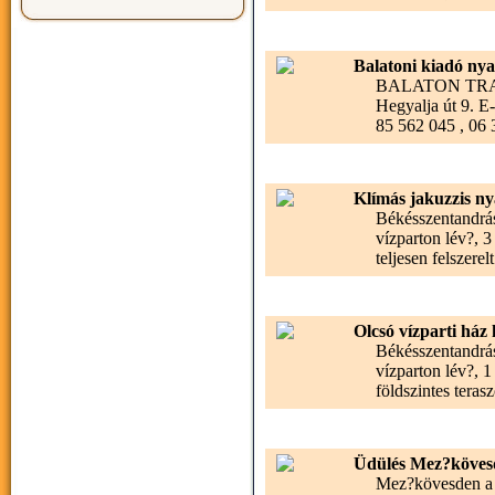
Balatoni kiadó ny
BALATON TRAV
Hegyalja út 9. E-
85 562 045 , 06 
Klímás jakuzzis ny
Békésszentandrás
vízparton lév?, 3
teljesen felszerelt
Olcsó vízparti ház 
Békésszentandrás
vízparton lév?, 1
földszintes terasz
Üdülés Mez?kövesd
Mez?kövesden a Z