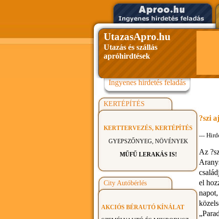
UtazasApro.hu
Utazás és szállás
apróhirdtések
Ingyenes hirdetés feladás
KERTÉPÍTÉS
?szi 
KERTTERVEZÉS, KERTÉPÍTÉS
Hird
---
GYEPSZŐNYEG, NÖVÉNYEK
Az ?sz
MŰFŰ LERAKÁS IS!
Aranys
család
el hoz
City Autóbérlés
napot,
közels
AKCIÓS BÉRAUTÓ KÍNÁLAT
„Parad