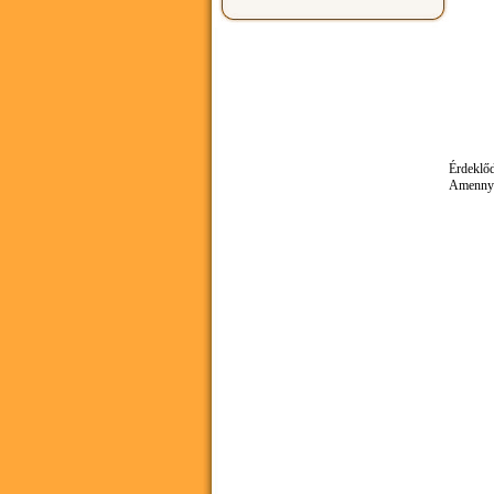
Érdeklőd
Amennyib