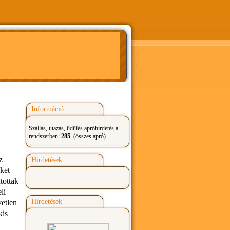
Információ
Szállás, utazás, üdülés apróhirdetés a
rendszerben:
285
(összes apró)
z
Hirdetések
ket
tottak
li
Hirdetések
vetlen
kis