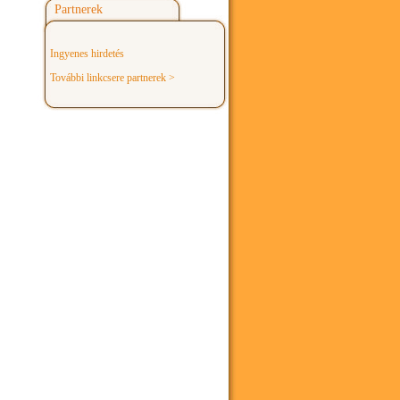
Partnerek
Ingyenes hirdetés
További linkcsere partnerek >