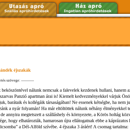
ajándék éjszakák
etés szövege:
-----------
 beköszöntével nálunk nemcsak a falevelek kezdenek hullani, hanem a
zarvas Panzió apartman árai is! Kiemelt kedvezményekkel várjuk Önö
juk, barátaik és kollégáik társaságában! Ne essenek kétségbe, ha nem ju
zánk a nyár folyamán! Ha már eltöltöttek nálunk néhány élményekkel te
 de annyira megtetszett a szálláshely és környezete, a Körös holtág köz
ége, hogy elhatározták, hamarosan újra ellátogatnak ebbe a káprázatos 
icsomba” a Dél-Alföld szívébe. 4 éjszaka 3 áráért! A csomag tartalma: