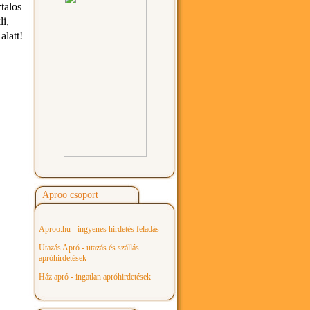
ztalos
li,
alatt!
Aproo csoport
Aproo.hu - ingyenes hirdetés feladás
Utazás Apró - utazás és szállás
apróhirdetések
Ház apró - ingatlan apróhirdetések