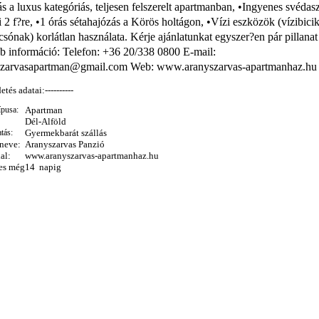
ás a luxus kategóriás, teljesen felszerelt apartmanban, •Ingyenes svédas
i 2 f?re, •1 órás sétahajózás a Körös holtágon, •Vízi eszközök (vízibicik
csónak) korlátlan használata. Kérje ajánlatunkat egyszer?en pár pillanat 
 információ: Telefon: +36 20/338 0800 E-mail:
szarvasapartman@gmail.com Web: www.aranyszarvas-apartmanhaz.hu
detés adatai:----------
ípusa:
Apartman
Dél-Alföld
tás:
Gyermekbarát szállás
 neve:
Aranyszarvas Panzió
al:
www.aranyszarvas-apartmanhaz.hu
es még
14 napig