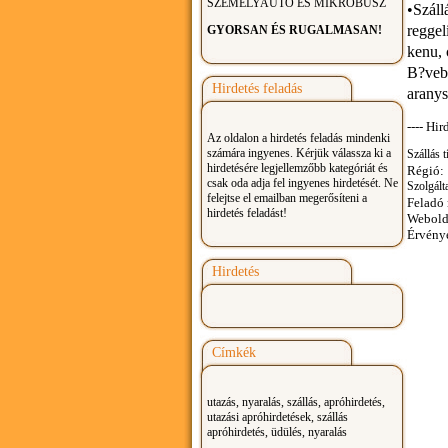
SZEMÉLYAUTÓ ÉS MIKROBUSZ
•Száll
reggel
GYORSAN ÉS RUGALMASAN!
kenu, 
B?vebb
Hirdetés feladás
arany
---- Hir
Az oldalon a hirdetés feladás mindenki
számára ingyenes. Kérjük válassza ki a
Szállás t
hirdetésére legjellemzőbb kategóriát és
Régió:
csak oda adja fel ingyenes hirdetését. Ne
Szolgálta
felejtse el emailban megerősíteni a
Feladó
hirdetés feladást!
Webold
Érvény
Hirdetés
Címkék
utazás, nyaralás, szállás, apróhirdetés,
utazási apróhirdetések, szállás
apróhirdetés, üdülés, nyaralás