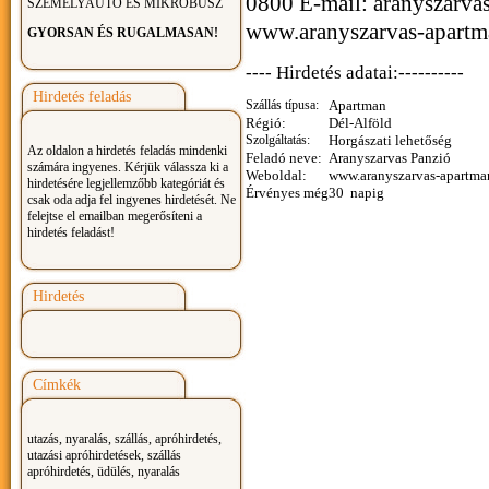
0800 E-mail: aranyszarv
SZEMÉLYAUTÓ ÉS MIKROBUSZ
www.aranyszarvas-apartm
GYORSAN ÉS RUGALMASAN!
---- Hirdetés adatai:----------
Hirdetés feladás
Szállás típusa:
Apartman
Régió:
Dél-Alföld
Szolgáltatás:
Horgászati lehetőség
Az oldalon a hirdetés feladás mindenki
Feladó neve:
Aranyszarvas Panzió
számára ingyenes. Kérjük válassza ki a
Weboldal:
www.aranyszarvas-apartma
hirdetésére legjellemzőbb kategóriát és
Érvényes még
30 napig
csak oda adja fel ingyenes hirdetését. Ne
felejtse el emailban megerősíteni a
hirdetés feladást!
Hirdetés
Címkék
utazás, nyaralás, szállás, apróhirdetés,
utazási apróhirdetések, szállás
apróhirdetés, üdülés, nyaralás