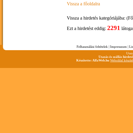
Vissza a főoldalra
Vissza a hirdetés kategóriájába: (F
2291
Ezt a hirdetést eddig:
látoga
Felhasználási feltételek
|
Impresszum
|
Li
Utaz
Utazás és szállás hirdet
Készítette: AlfaWeb.hu
Weboldal készíté