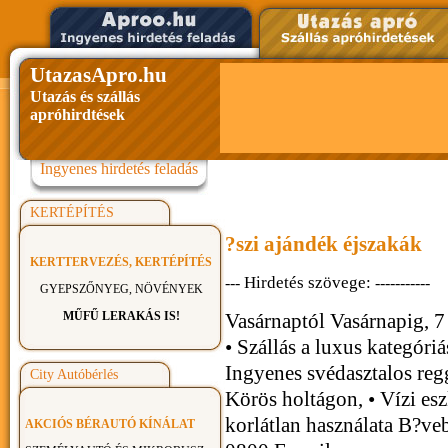
UtazasApro.hu
Utazás és szállás
apróhirdtések
Ingyenes hirdetés feladás
KERTÉPÍTÉS
?szi ajándék éjszakák
KERTTERVEZÉS, KERTÉPÍTÉS
Hirdetés szövege:
---
-----------
GYEPSZŐNYEG, NÖVÉNYEK
MŰFŰ LERAKÁS IS!
Vasárnaptól Vasárnapig, 7 
• Szállás a luxus kategóriá
Ingyenes svédasztalos regge
City Autóbérlés
Körös holtágon, • Vízi esz
korlátlan használata B?ve
AKCIÓS BÉRAUTÓ KÍNÁLAT