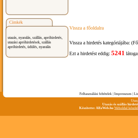
Címkék
Vissza a főoldalra
utazás, nyaralás, szállás, apróhirdetés,
utazási apróhirdetések, szállás
Vissza a hirdetés kategóriájába: (F
apróhirdetés, üdülés, nyaralás
5241
Ezt a hirdetést eddig:
látoga
Felhasználási feltételek
|
Impresszum
|
Li
Utaz
Utazás és szállás hirdet
Készítette: AlfaWeb.hu
Weboldal készíté