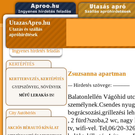
UtazasApro.hu
Utazás és szállás
apróhirdtések
Ingyenes hirdetés feladás
KERTÉPÍTÉS
Zsuzsanna apartman
KERTTERVEZÉS, KERTÉPÍTÉS
Hirdetés szövege:
---
-----------
GYEPSZŐNYEG, NÖVÉNYEK
MŰFŰ LERAKÁS IS!
Balatonlellén Vágóhid utc
személynek.Csendes nyugo
bográcsozási,grillezési le
City Autóbérlés
, 2 fürd?szoba,2 wc, nagy 
tv, wifi-vel. Tel,06/20-3
AKCIÓS BÉRAUTÓ KÍNÁLAT