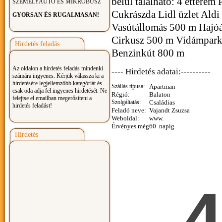
belül található: 4 éttere
SZEMÉLYAUTÓ ÉS MIKROBUSZ
Cukrászda Lidl üzlet Ald
GYORSAN ÉS RUGALMASAN!
Vasútállomás 500 m Hajó
Cirkusz 500 m Vidámpar
Hirdetés feladás
Benzinkút 800 m
Az oldalon a hirdetés feladás mindenki
---- Hirdetés adatai:----------
számára ingyenes. Kérjük válassza ki a
hirdetésére legjellemzőbb kategóriát és
Szállás típusa:
Apartman
csak oda adja fel ingyenes hirdetését. Ne
Régió:
Balaton
felejtse el emailban megerősíteni a
Szolgáltatás:
Családias
hirdetés feladást!
Feladó neve:
Vajandt Zsuzsa
Weboldal:
www.
Érvényes még
60 napig
Hirdetés